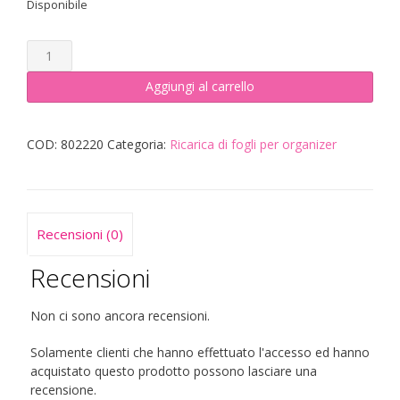
Disponibile
Ricarica
di
fogli
Aggiungi al carrello
colorati
per
organizer
COD:
802220
Categoria:
Ricarica di fogli per organizer
A5
–
Pagine
a
Recensioni (0)
quadretti
quantità
Recensioni
Non ci sono ancora recensioni.
Solamente clienti che hanno effettuato l'accesso ed hanno
acquistato questo prodotto possono lasciare una
recensione.