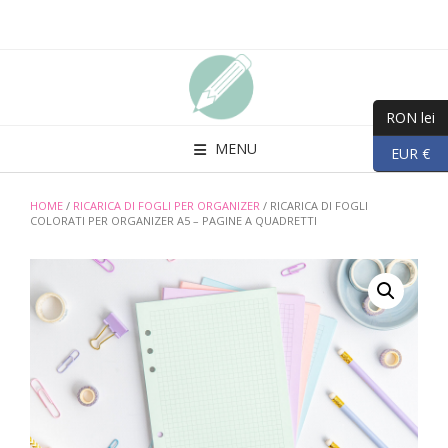
Skip
to
content
RON lei
MENU
EUR €
HOME
/
RICARICA DI FOGLI PER ORGANIZER
/ RICARICA DI FOGLI
COLORATI PER ORGANIZER A5 – PAGINE A QUADRETTI