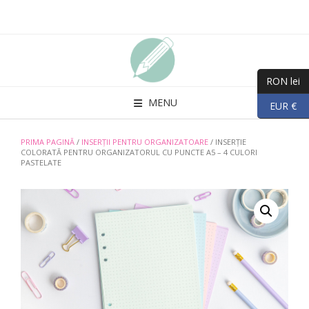
Skip
to
content
RON lei
MENU
EUR €
PRIMA PAGINĂ
/
INSERȚII PENTRU ORGANIZATOARE
/ INSERȚIE
COLORATĂ PENTRU ORGANIZATORUL CU PUNCTE A5 – 4 CULORI
PASTELATE