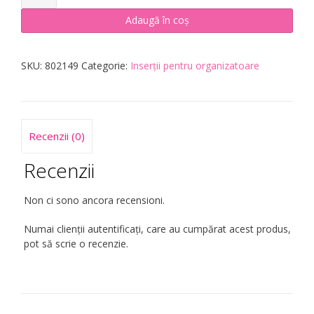
Inserție
colorată
Adaugă în coș
pentru
organizatorul
cu
SKU:
802149
Categorie:
Inserții pentru organizatoare
puncte
A5
–
4
Recenzii (0)
culori
pastelate
Recenzii
Non ci sono ancora recensioni.
Numai clienții autentificați, care au cumpărat acest produs,
pot să scrie o recenzie.