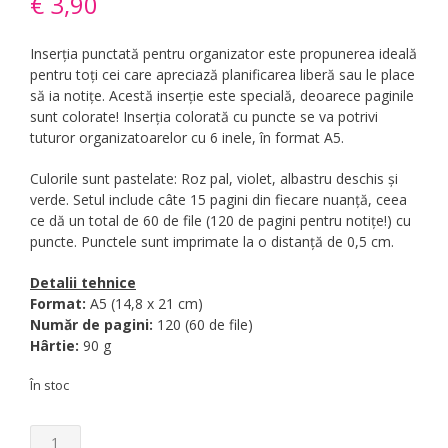
€
3,90
Inserția punctată pentru organizator este propunerea ideală
pentru toți cei care apreciază planificarea liberă sau le place
să ia notițe. Acestă inserție este specială, deoarece paginile
sunt colorate! Inserția colorată cu puncte se va potrivi
tuturor organizatoarelor cu 6 inele, în format A5.
Culorile sunt pastelate: Roz pal, violet, albastru deschis și
verde. Setul include câte 15 pagini din fiecare nuanță, ceea
ce dă un total de 60 de file (120 de pagini pentru notițe!) cu
puncte. Punctele sunt imprimate la o distanță de 0,5 cm.
Detalii tehnice
Format:
A5 (14,8 x 21 cm)
Număr de pagini:
120 (60 de file)
Hârtie:
90 g
În stoc
Cantitate