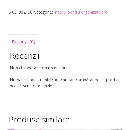
cu
puncte
SKU:
802150
Categorie:
Inserții pentru organizatoare
A5
–
Bullet
Journal
Recenzii (0)
Recenzii
Non ci sono ancora recensioni.
Numai clienții autentificați, care au cumpărat acest produs,
pot să scrie o recenzie.
Produse similare