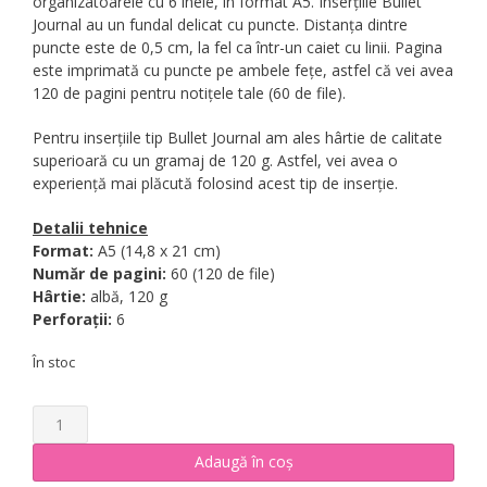
organizatoarele cu 6 inele, în format A5. Inserțiile Bullet
Journal au un fundal delicat cu puncte. Distanța dintre
puncte este de 0,5 cm, la fel ca într-un caiet cu linii. Pagina
este imprimată cu puncte pe ambele fețe, astfel că vei avea
120 de pagini pentru notițele tale (60 de file).
Pentru inserțiile tip Bullet Journal am ales hârtie de calitate
superioară cu un gramaj de 120 g. Astfel, vei avea o
experiență mai plăcută folosind acest tip de inserție.
Detalii tehnice
Format:
A5 (14,8 x 21 cm)
Număr de pagini:
60 (120 de file)
Hârtie:
albă, 120 g
Perforații:
6
În stoc
Cantitate
Inserții
pentru
Adaugă în coș
organizatorul