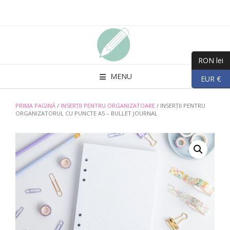
Skip
to
content
RON lei
MENU
EUR €
PRIMA PAGINĂ
/
INSERȚII PENTRU ORGANIZATOARE
/ INSERȚII PENTRU
ORGANIZATORUL CU PUNCTE A5 – BULLET JOURNAL