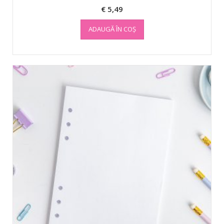
€
5,49
ADAUGĂ ÎN COȘ